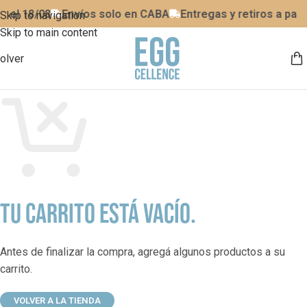
 del 18/08
Envíos solo en CABA
Entregas y retiros a parti
Skip to navigation
Skip to main content
olver
TU CARRITO ESTÁ VACÍO.
Antes de finalizar la compra, agregá algunos productos a su
carrito.
VOLVER A LA TIENDA