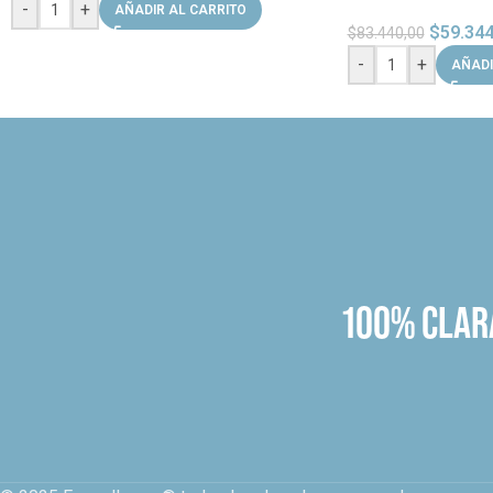
-
+
AÑADIR AL CARRITO
$
59.344
$
83.440,00
-
+
AÑADI
100% CLAR