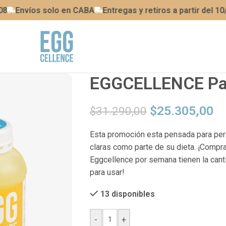
Envíos solo en CABA
Entregas y retiros a partir del 10/08
EGGCELLENCE Pa
$
25.305,00
$
31.290,00
Esta promoción esta pensada para pe
claras como parte de su dieta. ¡Comp
Eggcellence por semana tienen la canti
para usar!
13 disponibles
-
+