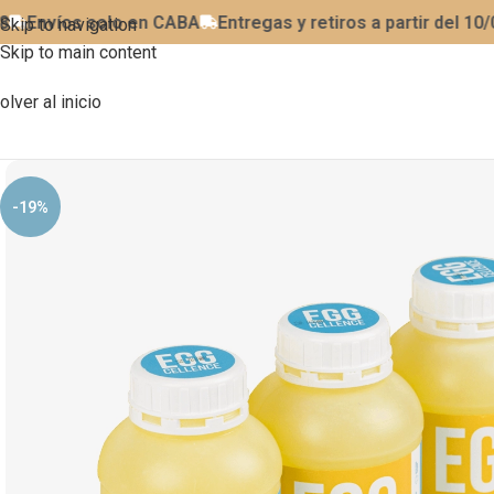
Envíos solo en CABA
Entregas y retiros a partir del 10/08
Skip to navigation
Skip to main content
olver al inicio
-19%