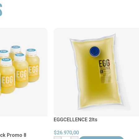
S
EGGCELLENCE 2lts
$
26.970,00
ck Promo 8