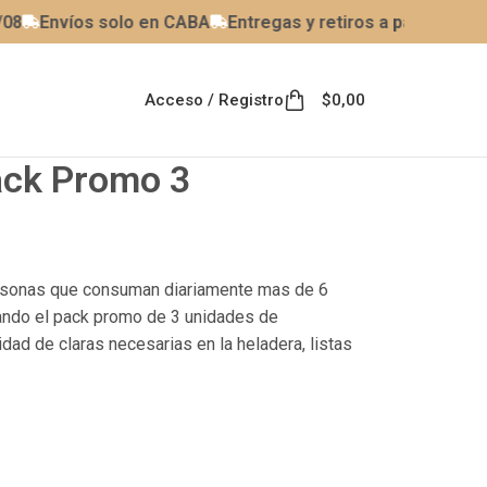
Envíos solo en CABA
Entregas y retiros a partir del 10/0
Acceso / Registro
$
0,00
ck Promo 3
rsonas que consuman diariamente mas de 6
rando el pack promo de 3 unidades de
dad de claras necesarias en la heladera, listas